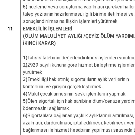
5)
İnceleme veya soruşturma yapılması gereken halle
talep yazısının hazırlanması, ilgili birime iletilmesi ve
sonuçlandırılmasına ilişkin işlemleri yürütmek.
11
EMEKLİLİK İŞLEMLERİ
(ÖLÜM MALULİYET AYLIĞI /ÇEYİZ ÖLÜM YARDIMI
İKİNCİ KARAR)
1)
Tahsis talebinin değerlendirilmesi işlemleri yürütme
2)
2929 sayılı kanuna göre hizmet birleştirme işlemler
yürütmek
3)
Emekliliği hak etmiş sigortalıların aylık verilerinin
kontörlünü ve girişini gerçekleştirmek.
4)
Malul çocuk annesinin sevk işlemlerini yapmak.
5)
Ölen sigortalı için hak sahibine ölüm/cenaze yardım
ödenmesini sağlamak.
6)
Sigortalılara bağlanan yaşlılık aylıklarının artırılması,
azalması, durdurulması, iptal edilmesi, kesilmesi, yen
bağlanması ile hizmet hesabının yapılması sırasında 