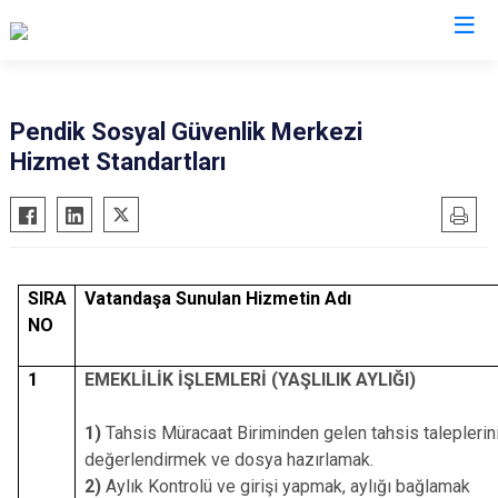
İstanbul
Pendik Sosyal Güvenlik Merkezi
Hizmet Standartları
Adalar
Fatih
Sultanbeyli
Avcılar
Gaziosmanpaşa
Tuzla
Bağcılar
Güngören
Ümraniye
Bahçelievler
Kadıköy
Üsküdar
SIRA
Vatandaşa Sunulan Hizmetin Adı
Bakırköy
Kağıthane
Zeytinburnu
NO
Bayrampaşa
Kartal
Arnavutköy
1
EMEKLİLİK İŞLEMLERİ (YAŞLILIK AYLIĞI)
Beşiktaş
Küçükçekmece
Ataşehir
Beykoz
Maltepe
Başakşehir
1)
Tahsis Müracaat Biriminden gelen tahsis taleplerin
Beyoğlu
Pendik
Beylikdüzü
değerlendirmek ve dosya hazırlamak.
Büyükçekmece
Sarıyer
Çekmeköy
2)
Aylık Kontrolü ve girişi yapmak, aylığı bağlamak