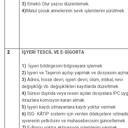
3)
Emekli Olur yazısı düzenlemek.
Çatalca
Şile
Esenyurt
4)
Malul çocuk annelerinin sevk işlemlerini yürütmek.
Esenler
Silivri
Sancaktepe
Eyüpsultan
Şişli
Sultangazi
2
İŞYERİ TESCİL VE E-SİGORTA
1)
İşyeri bildirgesini bilgisayara işlemek
2)
İşyeri ve Taşeron açılışı yapmak ve dosyasını açma
3)
Adres, hisse devri, işyeri devri, ölüm, intikal, nevi
değişikliği vb. değişiklikleri kayıtlarda düzeltmek.
4)
Süresi dışında veya resen açılan dosyalara İPC uy
itirazlara komisyon kararı almak.
5)
İşyeri kaydı olmayanlara kaydı yoktur vermek
6)
İSG- KÂTİP sistemi için verilen dilekçelere istinad
işverenin yetkilisini ve muhasebecisini güncellemek.
7)
E-Borcu yoktur aktivasyon işlemlerini yapmak.