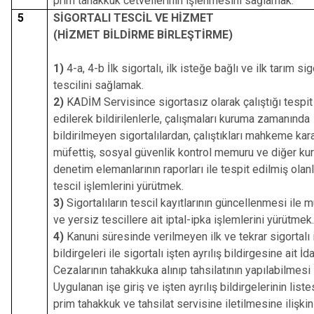
prim tahakkuk cetvellerinin işlenmesini sağlamak.
5
SİGORTALI TESCİL VE HİZMET
(HİZMET BİLDİRME BİRLEŞTİRME)
1)
4-a, 4-b İlk sigortalı, ilk isteğe bağlı ve ilk tarım sigo
tescilini sağlamak.
2)
KADİM Servisince sigortasız olarak çalıştığı tespit
edilerek bildirilenlerle, çalışmaları kuruma zamanında
bildirilmeyen sigortalılardan, çalıştıkları mahkeme karar
müfettiş, sosyal güvenlik kontrol memuru ve diğer ku
denetim elemanlarının raporları ile tespit edilmiş olanl
tescil işlemlerini yürütmek.
3)
Sigortalıların tescil kayıtlarının güncellenmesi ile 
ve yersiz tescillere ait iptal-ipka işlemlerini yürütmek.
4)
Kanuni süresinde verilmeyen ilk ve tekrar sigortalı i
bildirgeleri ile sigortalı işten ayrılış bildirgesine ait İd
Cezalarının tahakkuka alınıp tahsilatının yapılabilmesi 
Uygulanan işe giriş ve işten ayrılış bildirgelerinin liste
prim tahakkuk ve tahsilat servisine iletilmesine ilişkin