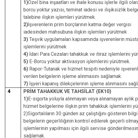
1)
Özel bina inşaatları ve ihale konusu işlerle ilgili olar
borcu yoktur yazısı, teminat iadesi ve ilişiksizlik belg
talebine ilişkin işlemleri yürütmek.
2)
İşverenlerin prim borçlarının katma değer vergisi
iadesinden mahsubuna ilişkin işlemleri yürütmek
3)
Teşvik uygulamaları kapsamında işverenlerin müsta
işlemlerini yürütmek
4)
İdari Para Cezaları tahakkuk ve itiraz işlemlerini yü
5)
E-Borcu yoktur aktivasyon işlemlerini yürütmek.
6)
Rapor-Tutanak ve hizmet tespiti nedeniyle işveren
verilen belgelerin işleme alınmasını sağlamak.
7)
İşyeri kapanış dilekçelerinin işleme alınmasını sağ
4
PRİM TAHAKKUK VE TAHSİLAT (EK10)
1)
E-sigorta yoluyla alınmayan veya alınamayan aylık 
hizmet belgelerine ilişkin prim tahakkuk işlemlerini y
2)Sigortalıların 30 günden az çalıştığını gösteren bilgi
belgelerin geçerliliğinin kontrol edilerek geçerli olma
işlemlerinin yapılması için ilgili servise gönderilmesin
sağlamak.