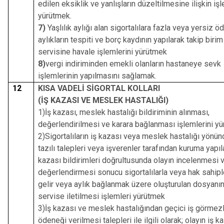
edilen eksiklik ve yanlışların düzeltilmesine ilişkin işl
yürütmek.
7)
Yaşlılık aylığı alan sigortalılara fazla veya yersiz 
aylıkların tespiti ve borç kaydının yapılarak takip birim
servisine havale işlemlerini yürütmek
8)
vergi indiriminden emekli olanların hastaneye sevk
işlemlerinin yapılmasını sağlamak.
12
KISA VADELİ SİGORTAL KOLLARI
(İŞ KAZASI VE MESLEK HASTALIĞI)
1)İş kazası, meslek hastalığı bildiriminin alınması,
değerlendirilmesi ve karara bağlanması işlemlerini yü
2)Sigortalıların iş kazası veya meslek hastalığı yönü
tazılı talepleri veya işverenler tarafından kuruma yapıl
kazası bildirimleri doğrultusunda olayın incelenmesi 
değerlendirmesi sonucu sigortalılarla veya hak sahipl
gelir veya aylık bağlanmak üzere oluşturulan dosyanın i
servise iletilmesi işlemleri yürütmek
3)İş kazası ve meslek hastalığından geçici iş görmezl
ödeneği verilmesi talepleri ile ilgili olarak; olayın iş k