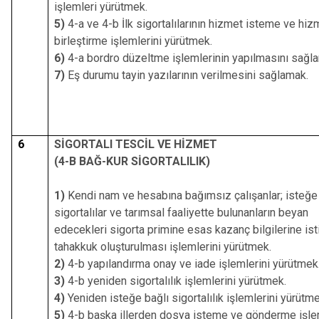
işlemleri yürütmek.
5)
4-a ve 4-b İlk sigortalılarının hizmet isteme ve hiz
birleştirme işlemlerini yürütmek.
6)
4-a bordro düzeltme işlemlerinin yapılmasını sağl
7)
Eş durumu tayin yazılarının verilmesini sağlamak.
6
SİGORTALI TESCİL VE HİZMET
(4-B BAĞ-KUR SİGORTALILIK)
1)
Kendi nam ve hesabına bağımsız çalışanlar; isteğe
sigortalılar ve tarımsal faaliyette bulunanların beyan
edecekleri sigorta primine esas kazanç bilgilerine is
tahakkuk oluşturulması işlemlerini yürütmek.
2)
4-b yapılandırma onay ve iade işlemlerini yürütmek
3)
4-b yeniden sigortalılık işlemlerini yürütmek.
4)
Yeniden isteğe bağlı sigortalılık işlemlerini yürütme
5)
4-b başka illerden dosya isteme ve gönderme işle