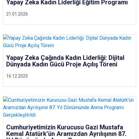
Yapay Zeka Kadın Liderliği Eğitim Programı
Çatalca
Şile
Esenyurt
21.01.2026
Esenler
Silivri
Sancaktepe
Eyüpsultan
Şişli
Sultangazi
Yapay Zeka Çağında Kadın Liderliği: Dijital
Dünyada Kadın Gücü Proje Açılış Töreni
16.12.2025
Cumhuriyetimizin Kurucusu Gazi Mustafa
Kemal Atatürk’ün Aramızdan Ayrılışının 87.