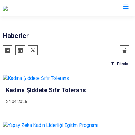
İstanbul
Haberler
Adalar
Fatih
Sultanbeyli
Avcılar
Gaziosmanpaşa
Tuzla
Filtrele
Bağcılar
Güngören
Ümraniye
Bahçelievler
Kadıköy
Üsküdar
Bakırköy
Kağıthane
Zeytinburnu
Kadına Şiddete Sıfır Tolerans
Bayrampaşa
Kartal
Arnavutköy
24.04.2026
Beşiktaş
Küçükçekmece
Ataşehir
Beykoz
Maltepe
Başakşehir
Beyoğlu
Pendik
Beylikdüzü
Büyükçekmece
Sarıyer
Çekmeköy