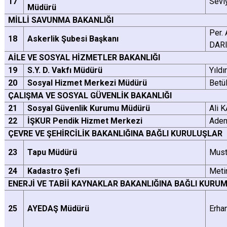
17
Sevi
Müdürü
MİLLİ SAVUNMA BAKANLIĞI
Per.
18
Askerlik Şubesi Başkanı
DARI
AİLE VE SOSYAL HİZMETLER BAKANLIĞI
19
S.Y. D. Vakfı Müdürü
Yıld
20
Sosyal Hizmet Merkezi Müdürü
Betü
ÇALIŞMA VE SOSYAL GÜVENLİK BAKANLIĞI
21
Sosyal Güvenlik Kurumu Müdürü
Ali 
22
İŞKUR Pendik Hizmet Merkezi
Ade
ÇEVRE VE ŞEHİRCİLİK BAKANLIĞINA BAĞLI KURULUŞLAR
23
Tapu Müdürü
Must
24
Kadastro Şefi
Meti
ENERJİ VE TABİİ KAYNAKLAR BAKANLIĞINA BAĞLI KURU
25
AYEDAŞ Müdürü
Erha