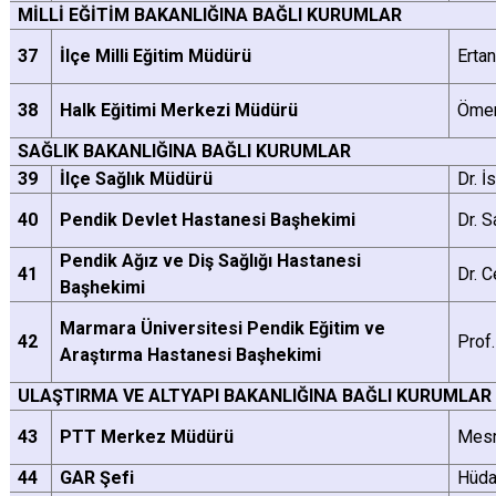
MİLLİ EĞİTİM BAKANLIĞINA BAĞLI KURUMLAR
37
İlçe Milli Eğitim Müdürü
Erta
38
Halk Eğitimi Merkezi Müdürü
Ömer
SAĞLIK BAKANLIĞINA BAĞLI KURUMLAR
39
İlçe Sağlık Müdürü
Dr. 
40
Pendik Devlet Hastanesi Başhekimi
Dr. S
Pendik Ağız ve Diş Sağlığı Hastanesi
41
Dr. 
Başhekimi
Marmara Üniversitesi Pendik Eğitim ve
42
Prof
Araştırma Hastanesi Başhekimi
ULAŞTIRMA VE ALTYAPI BAKANLIĞINA BAĞLI KURUMLAR
43
PTT Merkez Müdürü
Mes
44
GAR Şefi
Hüda