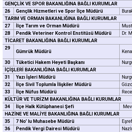
GENÇLİK VE SPOR BAKANLIĞINA BAĞLI KURUMLAR
26
Gençlik Hizmetleri ve Spor İlçe Müdürü
Bur
TARIM VE ORMAN BAKANLIĞINA BAĞLI KURUMLAR
27
İlçe Tarım ve Orman Müdürü
Must
28
Pendik Veteriner Kontrol Enstitüsü Müdürü
Dr. 
TİCARET BAKANLIĞINA BAĞLI KURUMLAR
29
Gümrük Müdürü
Kena
30
Tüketici Hakem Heyeti Başkanı
Nurg
İÇİŞLERİ BAKANLIĞINA BAĞLI KURUMLAR
31
Yazı İşleri Müdürü
Nurg
32
İlçe Sivil Toplumla İlişkiler Müdürü
Göz
33
İlçe Nüfus Müdürü
Rece
KÜLTÜR VE TURİZM BAKANLIĞINA BAĞLI KURUMLAR
34
İlçe Halk Kütüphanesi Şefi
Mev
HAZİNE VE MALİYE BAKANLIĞINA BAĞLI KURUMLAR
35
7 No' lu Muhasebe Müdürü
Eşre
36
Pendik Vergi Dairesi Müdürü
Nazl