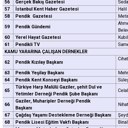
56
Gerçek Bakış Gazetesi
Seda
57
İstanbul Kent Haber Gazetesi
Hali
58
Pendik Gazetesi
Meti
Ahme
59
Pendik Gündemi
Bele
60
Yerel Hayat Gazetesi
Kubi
61
Pendikli TV
Same
KAMU YARARINA ÇALIŞAN DERNEKLER
Ci
62
Pendik Kızılay Başkanı
63
Pendik Yeşilay Başkanı
Meh
64
Pendik Kent Konseyi Başkanı
Süle
Türkiye Harp Malülü Gaziler, şehit Dul ve
65
Cela
Yetimler Derneği Pendik Şube Başkanı
Gaziler, Muharipler Derneği Pendik
66
Nih
Başkanı
67
Çağdaş Yaşamı Destekleme Derneği Başkanı
Şeyd
68
Pendik Lisesi Eğitim Vakfı Başkanı
Bina