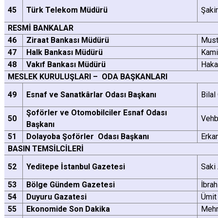
45
Türk Telekom Müdürü
Şaki
RESMİ BANKALAR
46
Ziraat Bankası Müdürü
Mus
47
Halk Bankası Müdürü
Kami
48
Vakıf Bankası Müdürü
Haka
MESLEK KURULUŞLARI – ODA BAŞKANLARI
49
Esnaf ve Sanatkârlar Odası Başkanı
Bila
Şoförler ve Otomobilciler Esnaf Odası
50
Vehb
Başkanı
51
Dolayoba Şoförler Odası Başkanı
Erk
BASIN TEMSİLCİLERİ
52
Yeditepe İstanbul Gazetesi
Saki
53
Bölge Gündem Gazetesi
İbra
54
Duyuru Gazatesi
Ümi
55
Ekonomide Son Dakika
Meh