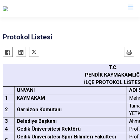
İstanbul
Protokol Listesi
Adalar
Fatih
Sultanbeyli
Avcılar
Gaziosmanpaşa
Tuzla
T.C.
Bağcılar
Güngören
Ümraniye
PENDİK KAYMAKAMLIĞ
Bahçelievler
Kadıköy
Üsküdar
İLÇE PROTOKOL LİSTES
Bakırköy
Kağıthane
Zeytinburnu
UNVANI
ADI 
Bayrampaşa
Kartal
Arnavutköy
1
KAYMAKAM
Mehm
Tüma
Beşiktaş
Küçükçekmece
Ataşehir
2
Garnizon Komutanı
YETK
Beykoz
Maltepe
Başakşehir
3
Belediye Başkanı
Ahme
Beyoğlu
Pendik
Beylikdüzü
4
Gedik Üniversitesi Rektörü
Prof
Büyükçekmece
Sarıyer
Çekmeköy
Gedik Üniversitesi Spor Bilimleri Fakültesi
Prof.