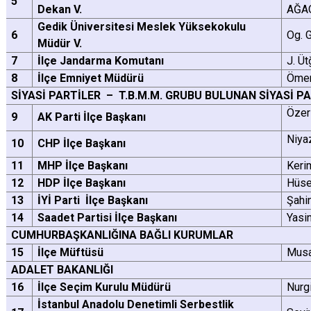
5
Dekan V.
AĞA
Çatalca
Şile
Esenyurt
Gedik Üniversitesi Meslek Yüksekokulu
Esenler
6
Silivri
Sancaktepe
Og. 
Müdür V.
Eyüpsultan
Şişli
Sultangazi
7
İlçe Jandarma Komutanı
J. Üt
8
İlçe Emniyet Müdürü
Ömer
SİYASİ PARTİLER – T.B.M.M. GRUBU BULUNAN SİYASİ P
Özer
9
AK Parti İlçe Başkanı
Niya
10
CHP İlçe Başkanı
11
MHP İlçe Başkanı
Keri
12
HDP İlçe Başkanı
Hüse
13
İYİ Parti İlçe Başkanı
Şahi
14
Saadet Partisi İlçe Başkanı
Yasi
CUMHURBAŞKANLIĞINA BAĞLI KURUMLAR
15
İlçe Müftüsü
Musa
ADALET BAKANLIĞI
16
İlçe Seçim Kurulu Müdürü
Nurg
İstanbul Anadolu Denetimli Serbestlik